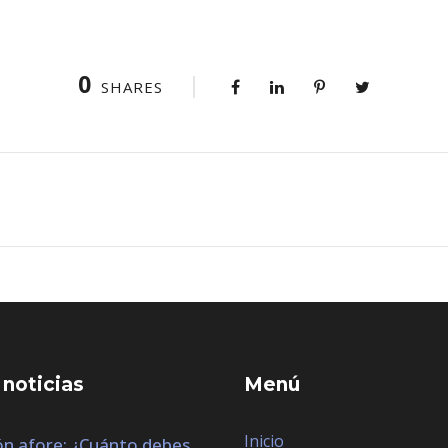
0
SHARES
 noticias
Menú
Inicio
n afore: ¿Cuánto debes