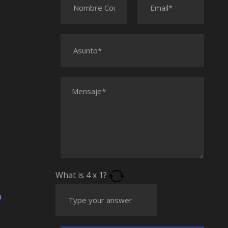
What is
4
x
1
?
a