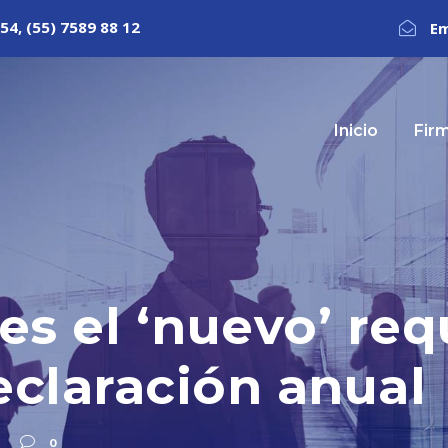
54, (55) 7589 88 12
Em
Inicio
Fir
es el ‘nuevo’ req
eclaración anual
0