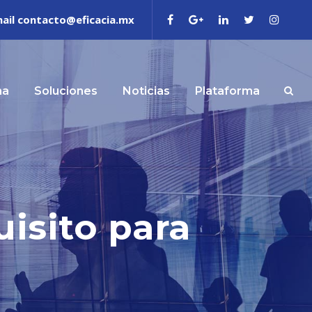
ail contacto@eficacia.mx
ma
Soluciones
Noticias
Plataforma
uisito para