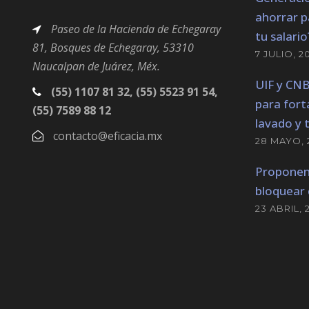
ahorrar p
Paseo de la Hacienda de Echegaray
tu salario
81, Bosques
de Echegaray,
53310
7 JULIO, 2
Naucalpan de Juárez, Méx.
UIF y CN
(55) 1107 81 32, (55) 5523 91 54,
para fort
(55) 7589 88 12
lavado y 
contacto@eficacia.mx
28 MAYO, 
Proponen
bloquear 
23 ABRIL, 