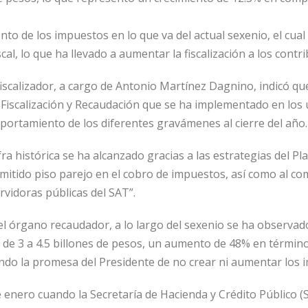
ento de los impuestos en lo que va del actual sexenio, el cua
al, lo que ha llevado a aumentar la fiscalización a los contr
fiscalizador, a cargo de Antonio Martínez Dagnino, indicó qu
 Fiscalización y Recaudación que se ha implementado en los 
portamiento de los diferentes gravámenes al cierre del año.
ifra histórica se ha alcanzado gracias a las estrategias del P
mitido piso parejo en el cobro de impuestos, así como al co
vidoras públicas del SAT”.
el órgano recaudador, a lo largo del sexenio se ha observad
a de 3 a 4.5 billones de pesos, un aumento de 48% en término
ndo la promesa del Presidente de no crear ni aumentar los 
 enero cuando la Secretaría de Hacienda y Crédito Público (