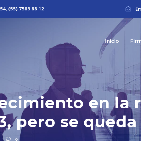
54, (55) 7589 88 12
Em
Inicio
Fir
recimiento en la
23, pero se queda
0