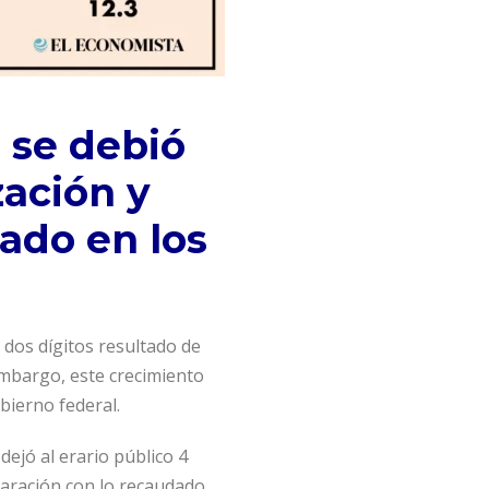
 se debió
zación y
ado en los
dos dígitos resultado de
 embargo, este crecimiento
bierno federal.
ejó al erario público 4
paración con lo recaudado