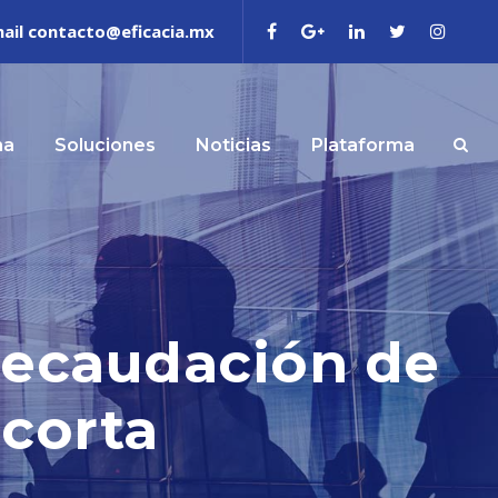
ail contacto@eficacia.mx
ma
Soluciones
Noticias
Plataforma
 recaudación de
 corta