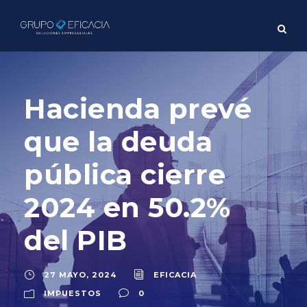
Hacienda prevé
que la deuda
pública cierre
2024 en 50.2%
del PIB
27 MAYO, 2024
EFICACIA
IMPUESTOS
0