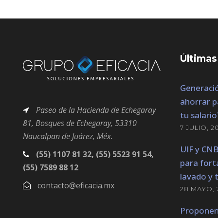
Últimas
Generació
ahorrar p
Paseo de la Hacienda de Echegaray
tu salario
81, Bosques
de Echegaray,
53310
7 JULIO, 2
Naucalpan de Juárez, Méx.
UIF y CN
(55) 1107 81 32, (55) 5523 91 54,
para fort
(55) 7589 88 12
lavado y 
contacto@eficacia.mx
28 MAYO, 
Proponen