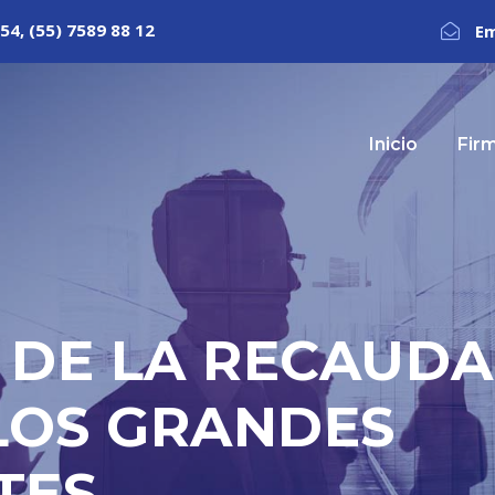
54, (55) 7589 88 12
Em
Inicio
Fir
D DE LA RECAUD
LOS GRANDES
TES